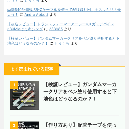
よう！
に
とりくち
より
両端540°回転USB-Cケーブルを使って配線取り回しをスッキリさせ
よう！
に
Andre Abbott
より
【改造レビュー】トランスフォーマーアーシー×メガミデバイス
×30MMでミキシング
に
333985
より
【検証レビュー】ガンダムマーカークリアをペン塗り使用すると下
地色はどうなるのか？！
に
とりくち
より
よく読まれている記事
【検証レビュー】ガンダムマーカ
1
ークリアをペン塗り使用すると下
地色はどうなるのか？！
【作り方あり】配管テープを使っ
2