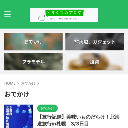
おでかけ
PC周辺、ガジェット
プラモデル
投資
HOME
>
おでかけ
>
おでかけ
おでかけ
【旅行記録】美味いものだらけ！北海
道旅行in札幌 3/3日目