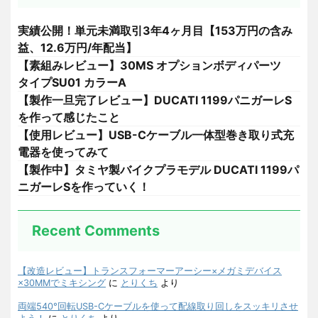
実績公開！単元未満取引3年4ヶ月目【153万円の含み
益、12.6万円/年配当】
【素組みレビュー】30MS オプションボディパーツ
タイプSU01 カラーA
【製作一旦完了レビュー】DUCATI 1199パニガーレS
を作って感じたこと
【使用レビュー】USB-Cケーブル一体型巻き取り式充
電器を使ってみて
【製作中】タミヤ製バイクプラモデル DUCATI 1199パ
ニガーレSを作っていく！
Recent Comments
【改造レビュー】トランスフォーマーアーシー×メガミデバイス
×30MMでミキシング
に
とりくち
より
両端540°回転USB-Cケーブルを使って配線取り回しをスッキリさせ