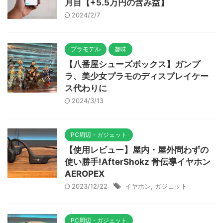
月目【+5.5万円の含み益】
2024/2/7
プラモデル
趣味
【八番屋シューズボックス】ガンプ
ラ、美少女プラモのディスプレイケー
ス代わりに
2024/3/13
PC周辺・ガジェット
【使用レビュー】屋内・屋外問わずの
使い勝手!AfterShokz 骨伝導イヤホン
AEROPEX
2023/12/22
イヤホン
,
ガジェット
PC周辺・ガジェット