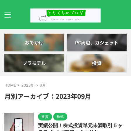
おでかけ
PC周辺、ガジェット
プラモデル
投資
HOME
>
2023年
>
9月
月別アーカイブ：2023年09月
投資
株式
実績公開！株式投資単元未満取引５ヶ