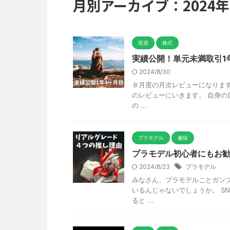
月別アーカイブ：2024年
投資
株式
実績公開！単元未満取引1年
2024/8/30
８月度の月次レビューになります
のレビューにいきます。 自身の
の ...
プラモデル
趣味
プラモデル初心者にもお勧
2024/8/23
プラモデル
みなさん、プラモデルことガンプ
いるんじゃないでしょうか。 S
ると ...