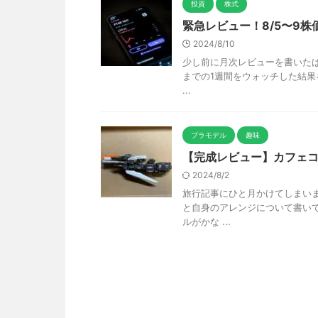
投資
株式
緊急レビュー！8/5〜9株
2024/8/10
少し前に月次レビューを書いたば
までの1週間をウォッチした結果
...
プラモデル
趣味
【完成レビュー】カフェ
2024/8/2
旅行記事にひと月かけてしまい
と自身のアレンジについて書い
ルがかな ...