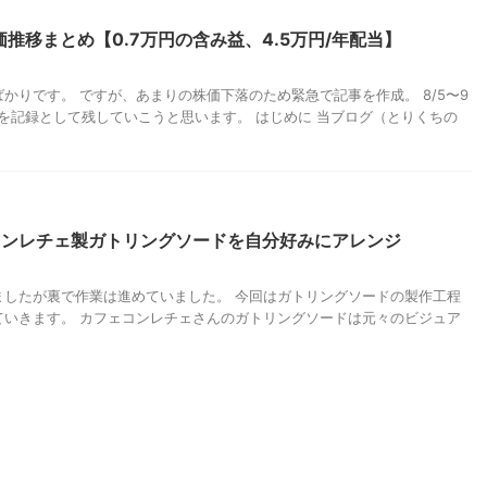
価推移まとめ【0.7万円の含み益、4.5万円/年配当】
かりです。 ですが、あまりの株価下落のため緊急で記事を作成。 8/5〜9
を記録として残していこうと思います。 はじめに 当ブログ（とりくちの
コンレチェ製ガトリングソードを自分好みにアレンジ
ましたが裏で作業は進めていました。 今回はガトリングソードの製作工程
ていきます。 カフェコンレチェさんのガトリングソードは元々のビジュア