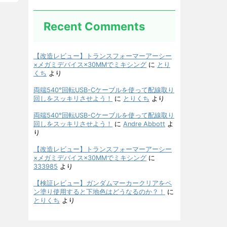
Recent Comments
【改造レビュー】トランスフォーマーアーシー
×メガミデバイス×30MMでミキシング
に
とり
くち
より
両端540°回転USB-Cケーブルを使って配線取り
回しをスッキリさせよう！
に
とりくち
より
両端540°回転USB-Cケーブルを使って配線取り
回しをスッキリさせよう！
に
Andre Abbott
よ
り
【改造レビュー】トランスフォーマーアーシー
×メガミデバイス×30MMでミキシング
に
333985
より
【検証レビュー】ガンダムマーカークリアをペ
ン塗り使用すると下地色はどうなるのか？！
に
とりくち
より