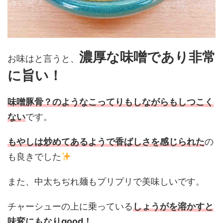
濃厚な味噌であり非常
お味はと言うと、
に旨い！
味噌豚骨？のようなこってりもしながらもしつこく
ない
です。
もやしは炒めてあるようで香ばしさを感じられた
の
も良きでした
また、中太ちぢれ麺もプリプリで美味しいです。
チャーシューの上に乗っている
しょうがを溶かすと
味変にもなりgood！