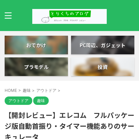
おでかけ
PC周辺、ガジェット
プラモデル
投資
HOME
>
趣味
>
アウトドア
>
アウトドア
趣味
【開封レビュー】エレコム フルパッケー
ジ版自動首振り・タイマー機能ありのサー
キュレータ