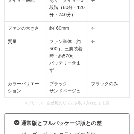
タイマー機能
あり タイマー3
←
段階（60分・120
分・240分）
ファンの大きさ
約160mm
←
質量
ファン単体：約
←
500g、三脚装着
時：約570g
バッテリー含ま
ず
カラーバリエー
ブラック
ブラックのみ
ション
サンドベージュ
※ブリーズ：自然風のリズムを取り入れたそよ風
通常版とフルパッケージ版との差