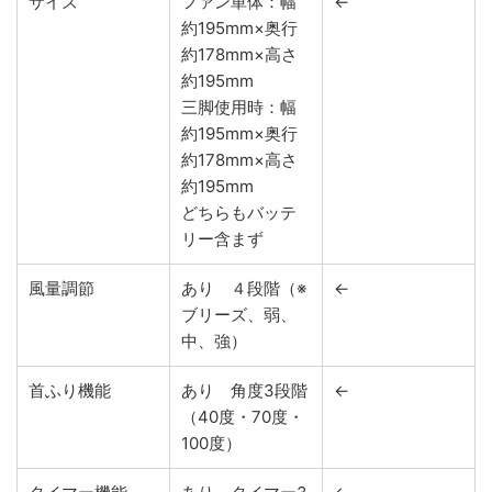
サイズ
ファン単体：幅
←
約195mm×奥行
約178mm×高さ
約195mm
三脚使用時：幅
約195mm×奥行
約178mm×高さ
約195mm
どちらもバッテ
リー含まず
風量調節
あり ４段階（※
←
ブリーズ、弱、
中、強）
首ふり機能
あり 角度3段階
←
（40度・70度・
100度）