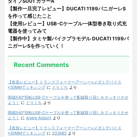
タイプSU01 カラーA
【製作一旦完了レビュー】DUCATI 1199パニガーレS
を作って感じたこと
【使用レビュー】USB-Cケーブル一体型巻き取り式充
電器を使ってみて
【製作中】タミヤ製バイクプラモデル DUCATI 1199パ
ニガーレSを作っていく！
Recent Comments
【改造レビュー】トランスフォーマーアーシー×メガミデバイス
×30MMでミキシング
に
とりくち
より
両端540°回転USB-Cケーブルを使って配線取り回しをスッキリさせ
よう！
に
とりくち
より
両端540°回転USB-Cケーブルを使って配線取り回しをスッキリさせ
よう！
に
Andre Abbott
より
【改造レビュー】トランスフォーマーアーシー×メガミデバイス
×30MMでミキシング
に
333985
より