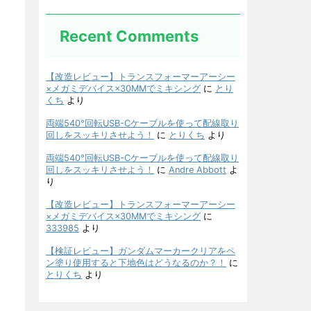
Recent Comments
【改造レビュー】トランスフォーマーアーシー
×メガミデバイス×30MMでミキシング
に
とり
くち
より
両端540°回転USB-Cケーブルを使って配線取り
回しをスッキリさせよう！
に
とりくち
より
両端540°回転USB-Cケーブルを使って配線取り
回しをスッキリさせよう！
に
Andre Abbott
よ
り
【改造レビュー】トランスフォーマーアーシー
×メガミデバイス×30MMでミキシング
に
333985
より
【検証レビュー】ガンダムマーカークリアをペ
ン塗り使用すると下地色はどうなるのか？！
に
とりくち
より