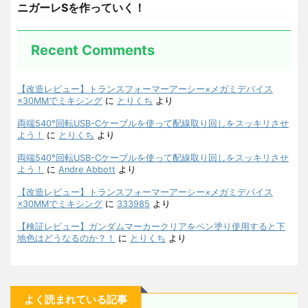
ニガーレSを作っていく！
Recent Comments
【改造レビュー】トランスフォーマーアーシー×メガミデバイス
×30MMでミキシング
に
とりくち
より
両端540°回転USB-Cケーブルを使って配線取り回しをスッキリさせ
よう！
に
とりくち
より
両端540°回転USB-Cケーブルを使って配線取り回しをスッキリさせ
よう！
に
Andre Abbott
より
【改造レビュー】トランスフォーマーアーシー×メガミデバイス
×30MMでミキシング
に
333985
より
【検証レビュー】ガンダムマーカークリアをペン塗り使用すると下
地色はどうなるのか？！
に
とりくち
より
よく読まれている記事