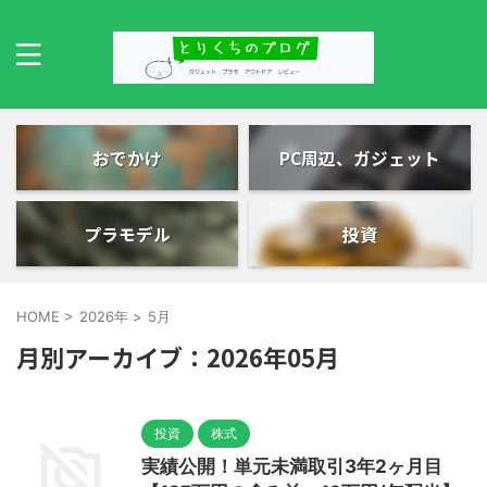
おでかけ
PC周辺、ガジェット
プラモデル
投資
HOME
>
2026年
>
5月
月別アーカイブ：2026年05月
投資
株式
実績公開！単元未満取引3年2ヶ月目