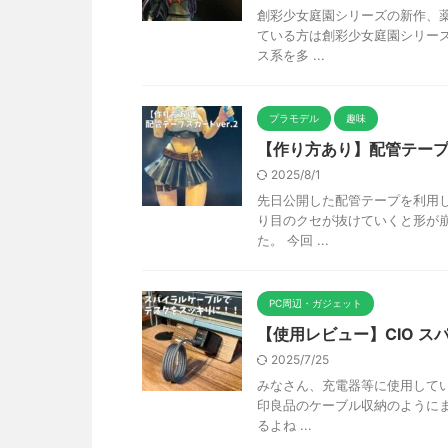
創彩少女庭園シリーズの新作、
ている方は創彩少女庭園シリー
ス系を多 ...
プラモデル
趣味
【作り方あり】配管テープ
2025/8/1
先日公開した配管テープを利用
り目のクセが抜けていくと形が
た。 今回 ...
PC周辺・ガジェット
【使用レビュー】CIO 
2025/7/25
みなさん、充電器等に使用してい
印良品のケーブル収納のように
るよね ...