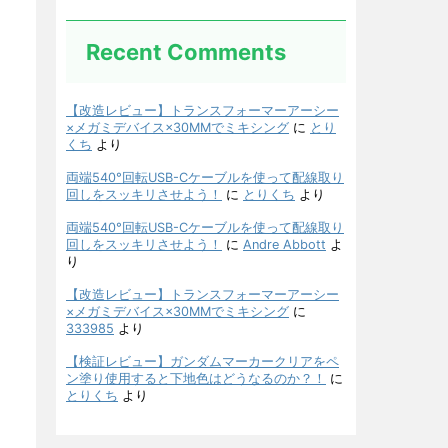
Recent Comments
【改造レビュー】トランスフォーマーアーシー
×メガミデバイス×30MMでミキシング
に
とり
くち
より
両端540°回転USB-Cケーブルを使って配線取り
回しをスッキリさせよう！
に
とりくち
より
両端540°回転USB-Cケーブルを使って配線取り
回しをスッキリさせよう！
に
Andre Abbott
よ
り
【改造レビュー】トランスフォーマーアーシー
×メガミデバイス×30MMでミキシング
に
333985
より
【検証レビュー】ガンダムマーカークリアをペ
ン塗り使用すると下地色はどうなるのか？！
に
とりくち
より