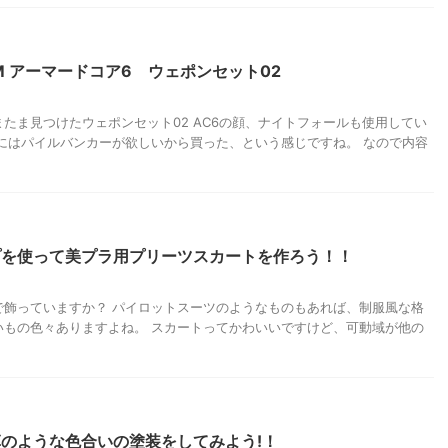
M アーマードコア6 ウェポンセット02
たま見つけたウェポンセット02 AC6の顔、ナイトフォールも使用してい
にはパイルバンカーが欲しいから買った、という感じですね。 なので内容
プを使って美プラ用プリーツスカートを作ろう！！
で飾っていますか？ パイロットスーツのようなものもあれば、制服風な格
いもの色々ありますよね。 スカートってかわいいですけど、可動域が他の
のような色合いの塗装をしてみよう!！