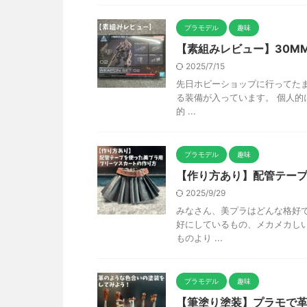
プラモデル
趣味
【素組みレビュー】30M
2025/7/15
先日ホビーショップに行ってたま
る装備が入っています。 個人的
的 ...
プラモデル
趣味
【作り方あり】配管テー
2025/9/29
みなさん、美プラはどんな格好
好にしているもの、メカメカし
ものより ...
プラモデル
趣味
【筆塗り塗装】プラモで革