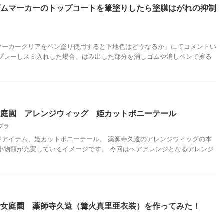
ダムマーカーのトップコートを筆塗りしたら塗膜はがれの抑制
マーカークリアをペン塗り使用すると下地色はどうなるか」にてコメントい
スプレーしスミ入れした場合、はみ出した部分を消しゴムや消しペンで擦る
女庭園 アレンジウィッグ 姫カットポニーテール
プラ
ジアイテム、姫カットポニーテール。 薬師寺久遠のアレンジウィッグの本
小物類が充実しているイメージです。 今回はヘアアレンジとなるアレンジ
少女庭園 薬師寺久遠（篝火真里亜衣装）を作ってみた！