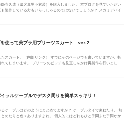
薬師寺久遠（篝火真里亜衣装）を購入しました。 本ブログを見ていただい
ズも製作している方もいらっしゃるのではないでしょうか？ メガミデバイ
を使って美プラ用プリーツスカート ver.2
したスカート。（内部リンク） すでにそのページでも書いていますが、折
崩れてしまいます。 プリーツのピッチも見直しをかけ再製作を行いまし
スパイラルケーブルでデスク周りを簡単スッキリ！
るケーブルはどのようにまとめてますか？ ケーブルタイで束ねたり、 無
まとめたりと色々ありますよね。 個人的にはどれもひと手間ふた手間かか