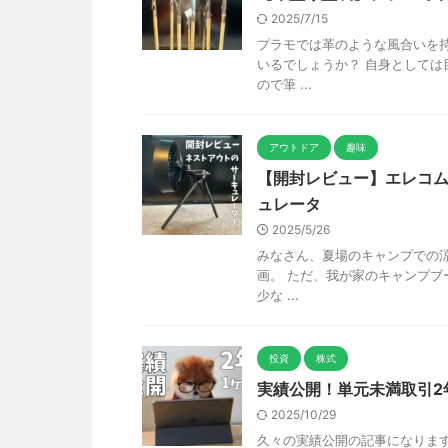
2025/7/15
プラモでは革のような風合いを
いるでしょうか？ 自身としては
ので筆 ...
アウトドア
趣味
【開封レビュー】エレコ
ュレータ
2025/5/26
みなさん、夏場のキャンプでの涼
画。 ただ、我が家のキャンプブ
少な ...
投資
株式
実績公開！単元未満取引2年
2025/10/29
久々の実績公開の記事になります