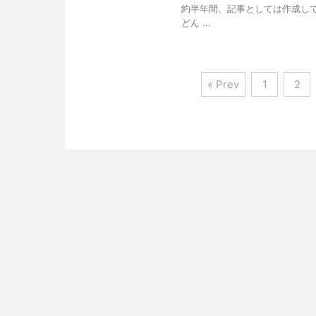
約半年間、記事としては作成し
どん ...
« Prev
1
2