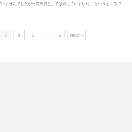
ていませんでしたが一口投資としては続けていました。 というところで、
3
4
5
…
12
Next »