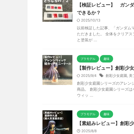
【検証レビュー】 ガン
できるか？
2025/10/13
以前検証した記事、「ガンダム
ただきました。 全体をクリア
と塗装が ...
プラモデル
趣味
【製作レビュー】創彩少
2025/9/4
創彩少女庭園
,
美
創彩少女庭園シリーズのアレン
商品。 創彩少女庭園シリーズは
ウィッ ...
プラモデル
趣味
【素組みレビュー】創彩
2025/8/8