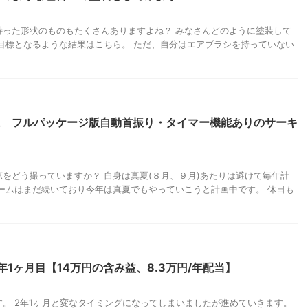
持った形状のものもたくさんありますよね？ みなさんどのように塗装して
目標となるような結果はこちら。 ただ、自分はエアブラシを持っていない
ム フルパッケージ版自動首振り・タイマー機能ありのサーキ
をどう撮っていますか？ 自身は真夏(８月、９月)あたりは避けて毎年計
ームはまだ続いており今年は真夏でもやっていこうと計画中です。 休日も
1ヶ月目【14万円の含み益、8.3万円/年配当】
。 2年1ヶ月と変なタイミングになってしまいましたが進めていきます。