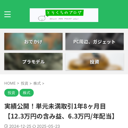
おでかけ
PC周辺、ガジェット
プラモデル
投資
HOME
>
投資
>
株式
>
投資
株式
実績公開！単元未満取引1年8ヶ月目
【12.3万円の含み益、6.3万円/年配当】
2024-12-25
2025-05-23