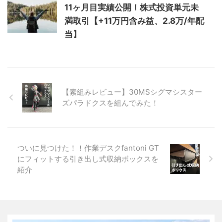
11ヶ月目実績公開！株式投資単元未
満取引【+11万円含み益、2.8万/年配
当】
【素組みレビュー】30MSシグマシスター
ズパラドクスを組んでみた！
ついに見つけた！！作業デスクfantoni GT
にフィットする引き出し式収納ボックスを
紹介