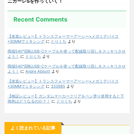
ニガーレSを作っていく！
Recent Comments
【改造レビュー】トランスフォーマーアーシー×メガミデバイス
×30MMでミキシング
に
とりくち
より
両端540°回転USB-Cケーブルを使って配線取り回しをスッキリさせ
よう！
に
とりくち
より
両端540°回転USB-Cケーブルを使って配線取り回しをスッキリさせ
よう！
に
Andre Abbott
より
【改造レビュー】トランスフォーマーアーシー×メガミデバイス
×30MMでミキシング
に
333985
より
【検証レビュー】ガンダムマーカークリアをペン塗り使用すると下
地色はどうなるのか？！
に
とりくち
より
よく読まれている記事