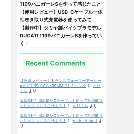
1199パニガーレSを作って感じたこと
【使用レビュー】USB-Cケーブル一体
型巻き取り式充電器を使ってみて
【製作中】タミヤ製バイクプラモデル
DUCATI 1199パニガーレSを作ってい
く！
Recent Comments
【改造レビュー】トランスフォーマーアーシー
×メガミデバイス×30MMでミキシング
に
とり
くち
より
両端540°回転USB-Cケーブルを使って配線取り
回しをスッキリさせよう！
に
とりくち
より
両端540°回転USB-Cケーブルを使って配線取り
回しをスッキリさせよう！
に
Andre Abbott
よ
り