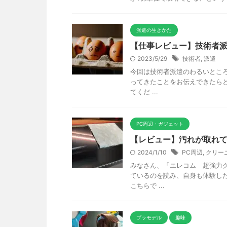
派遣の生きかた
【仕事レビュー】技術者派
2023/5/29
技術者
,
派遣
今回は技術者派遣のわるいところ
ってきたことをお伝えできたら
てくだ ...
PC周辺・ガジェット
【レビュー】汚れが取れて
2024/1/10
PC周辺
,
クリー
みなさん、「エレコム 超強力
ているのを読み、自身も体験し
こちらで ...
プラモデル
趣味