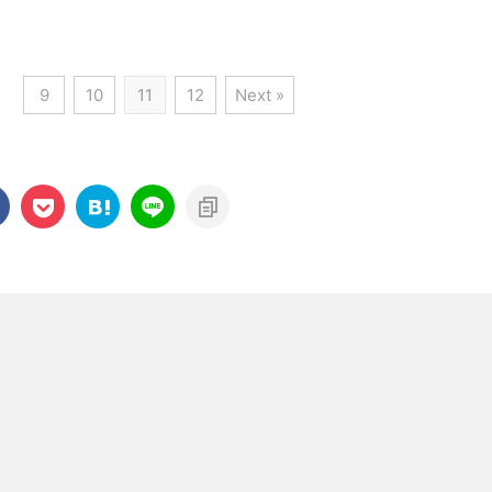
…
9
10
11
12
Next »