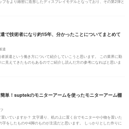
ップをより緻密に造形したディスプレイモデルとなっており、その第2弾と
遣で技術者になり約15年、分かったことについてまとめて
派遣
術者派遣という働き方について紹介していこうと思います。 この業界に勤
なりに見えてきたものもあるのでご紹介し読んだ方の参考になればと思いま
簡単！suptekのモニターアームを使ったモニターアーム棚
フ
て置いていますか？ 文字通り、机の上に置く台でモニターや小物を置いた
の字をしたものや4脚のものが主流だと思います。 しっかりとした作りに