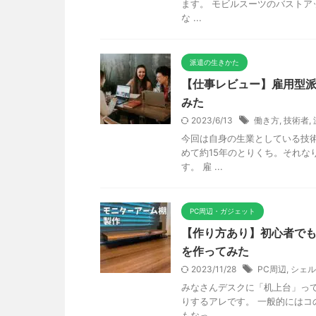
ます。 モビルスーツのバストア
な ...
派遣の生きかた
【仕事レビュー】雇用型派
みた
2023/6/13
働き方
,
技術者
,
今回は自身の生業としている技
めて約15年のとりくち。それ
す。 雇 ...
PC周辺・ガジェット
【作り方あり】初心者でも
を作ってみた
2023/11/28
PC周辺
,
シェル
みなさんデスクに「机上台」っ
りするアレです。 一般的にはコ
もなっ ...