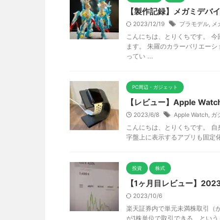
【製作記録】メガミデバ
2023/12/19
プラモデル
,
メ
こんにちは、とりくちです。 
ます。 朱羅のカラーバリエーシ
ってい ...
PC周辺・ガジェット
【レビュー】Apple Wa
2023/6/8
Apple Watch
,
ガ
こんにちは、とりくちです。 自身
字盤上に表示するアプリも固定化され
投資
株式
【1ヶ月目レビュー】20
2023/10/6
楽天証券内で単元未満株取引（か
が1株単位で取引できる、というも