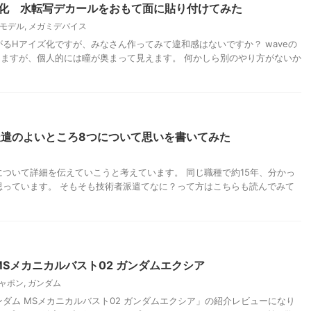
化 水転写デカールをおもて面に貼り付けてみた
モデル
,
メガミデバイス
るHアイズ化ですが、みなさん作ってみて違和感はないですか？ waveの
りますが、個人的には瞳が奥まって見えます。 何かしら別のやり方がないか
遣のよいところ8つについて思いを書いてみた
ついて詳細を伝えていこうと考えています。 同じ職種で約15年、分かっ
思っています。 そもそも技術者派遣てなに？って方はこちらも読んでみて
MSメカニカルバスト02 ガンダムエクシア
ャポン
,
ガンダム
ダム MSメカニカルバスト02 ガンダムエクシア」の紹介レビューになり