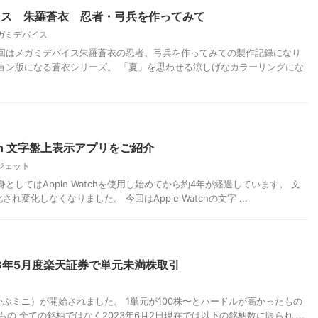
イス 朱羅蒼衣 忍者・弓兵を作ってみて
ガミデバイス
今回はメガミデバイス朱羅蒼衣の忍者、弓兵を作ってみての製作記録になり
ョン版になる蒼衣シリーズ。 「夏」を思わせる涼しげなカラーリングにな
tch 文字盤上表示アプリをご紹介
ジェット
としてはApple Watchを使用し始めてから約4年が経過しています。 文
変化しなくなりました。 今回はApple Watchの文字 ...
23年5月度楽天証券で単元未満株取引
ぶミニ）が開始されました。 1単元が100株〜とハードルが高かったもの
の 全ての銘柄ではなく2023年6月2日現在では以下の銘柄数に限られ ...