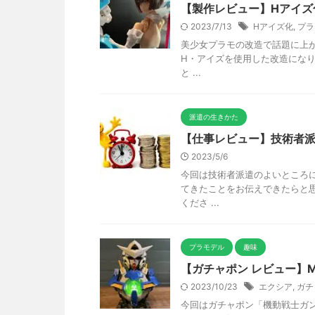
【製作レビュー】Hアイズ
2023/7/13
Hアイズ化
,
プラ
美少女プラモの改造で話題に上が
H・アイズを使用した改造にな
と ...
派遣の生きかた
【仕事レビュー】技術者派
2023/5/6
今回は技術者派遣のよいところに
てきたことをお伝えできたらと
くださ ...
プラモデル
趣味
【ガチャポン レビュー】
2023/10/23
エクシア
,
ガチ
今回はガチャポン「機動戦士ガン