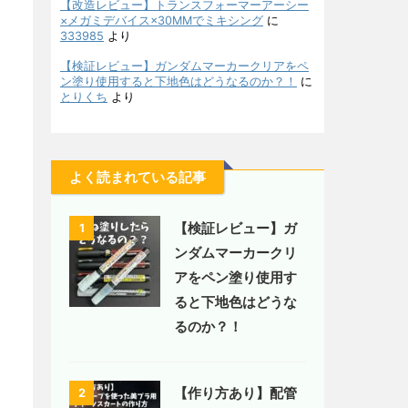
【改造レビュー】トランスフォーマーアーシー
×メガミデバイス×30MMでミキシング
に
333985
より
【検証レビュー】ガンダムマーカークリアをペ
ン塗り使用すると下地色はどうなるのか？！
に
とりくち
より
よく読まれている記事
【検証レビュー】ガ
1
ンダムマーカークリ
アをペン塗り使用す
ると下地色はどうな
るのか？！
【作り方あり】配管
2