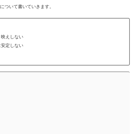
odについて書いていきます。
り映えしない
は安定しない