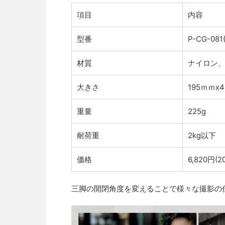
項目
内容
型番
P-CG-0
材質
ナイロン
大きさ
195ｍｍx
重量
225g
耐荷重
2kg以下
価格
6,820円(
三脚の開閉角度を変えることで様々な撮影の