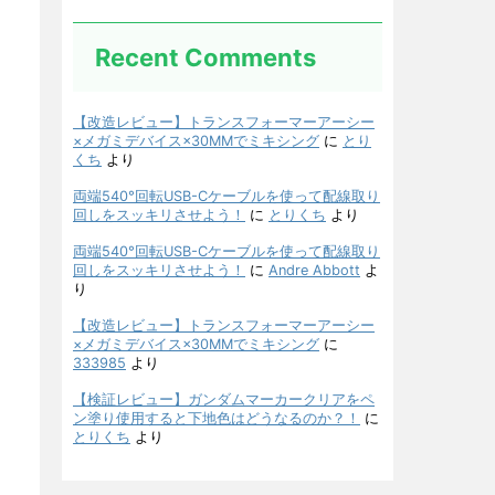
Recent Comments
【改造レビュー】トランスフォーマーアーシー
×メガミデバイス×30MMでミキシング
に
とり
くち
より
両端540°回転USB-Cケーブルを使って配線取り
回しをスッキリさせよう！
に
とりくち
より
両端540°回転USB-Cケーブルを使って配線取り
回しをスッキリさせよう！
に
Andre Abbott
よ
り
【改造レビュー】トランスフォーマーアーシー
×メガミデバイス×30MMでミキシング
に
333985
より
【検証レビュー】ガンダムマーカークリアをペ
ン塗り使用すると下地色はどうなるのか？！
に
とりくち
より